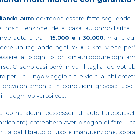
liando auto
dovrebbe essere fatto seguendo le 
 manutenzione della casa automobilistica. 
ando auto è tra
i 15.000 e i 30.000
, ma le a
dere un tagliando ogni 35.000 km. Viene però
essere fatto ogni tot chilometri oppure ogni an
rso. Ci sono casi però in cui il tagliando potr
rte per un lungo viaggio e si è vicini al chilome
o prevalentemente in condizioni gravose, tipo pe
 in luoghi polverosi ecc.
re, come alcuni possessori di auto turbodies
articolato) potrebbero aver bisogno di fare il 
ritta dal libretto di uso e manutenzione, soprat