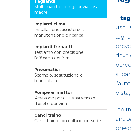
Tagliandi
Multi marche con garanzia casa
madre
Il
tag
Impianti clima
uso e
Installazione, assistenza,
manutenzione e ricarica
tagli
preve
Impianti frenanti
Testiamo con precisione
deve 
l’efficacia dei freni
perco
Pneumatici
si pa
Scambio, sostituzione e
bilanciatura
l’aut
pista,
Pompe e iniettori
Revisione per qualsiasi veicolo
diesel o benzina
Inolt
Ganci traino
antip
Ganci traino con collaudo in sede
presc