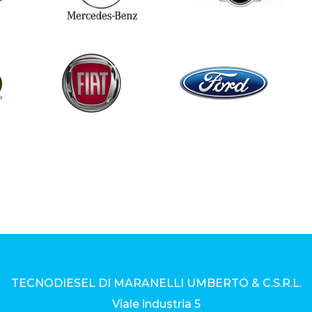
TECNODIESEL DI MARANELLI UMBERTO & C.S.R.L.
Viale industria 5