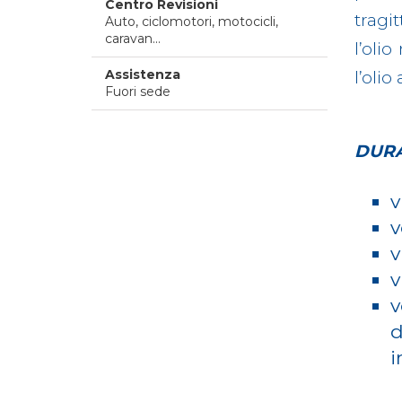
Centro Revisioni
tragi
Auto, ciclomotori, motocicli,
caravan...
l’oli
Assistenza
l’oli
Fuori sede
DURA
v
v
v
v
v
d
i