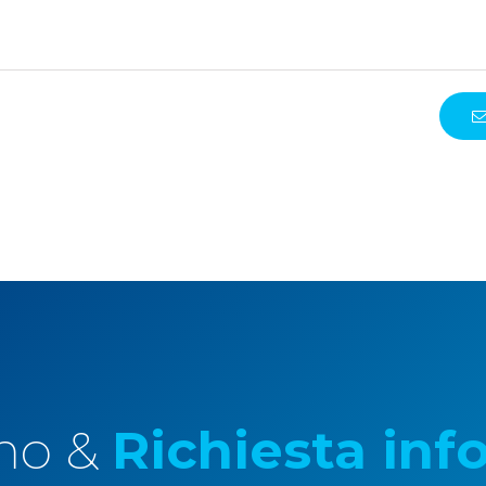
mo &
Richiesta inf