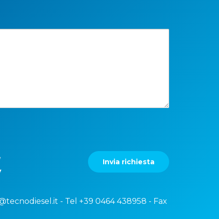
e
Invia richiesta
y
@tecnodiesel.it
- Tel
+39 0464 438958
- Fax