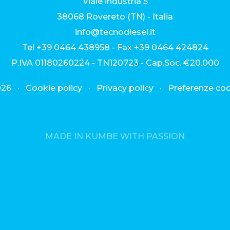
Viale industria 5
38068 Rovereto (TN) - Italia
info
@
tecnodiesel.it
Tel
+39 0464 438958
- Fax +39 0464 424824
P.IVA 01180260224 - TN120723 - Cap.Soc. €20.000
026 ·
Cookie policy
·
Privacy policy
·
Preferenze co
MADE IN KUMBE WITH PASSION