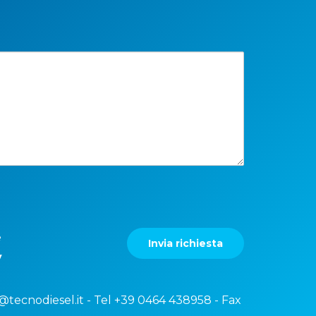
e
Invia richiesta
y
@tecnodiesel.it
- Tel
+39 0464 438958
- Fax