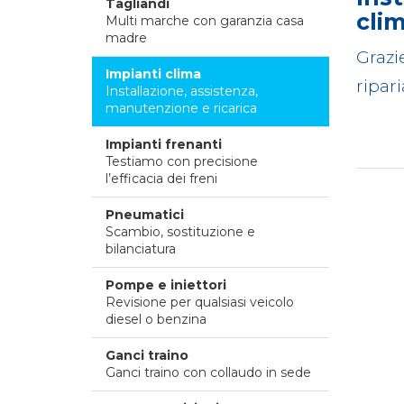
Tagliandi
cli
Multi marche con garanzia casa
madre
Grazi
Impianti clima
ripar
Installazione, assistenza,
manutenzione e ricarica
Impianti frenanti
Testiamo con precisione
l’efficacia dei freni
Pneumatici
Scambio, sostituzione e
bilanciatura
Pompe e iniettori
Revisione per qualsiasi veicolo
diesel o benzina
Ganci traino
Ganci traino con collaudo in sede