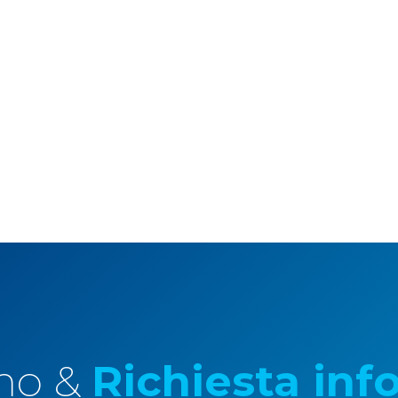
mo &
Richiesta inf